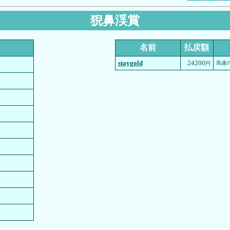
猊鼻渓賞
名前
払戻額
staygold
24200
馬連
円