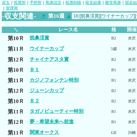
戻る
｜
投票所
｜
予想所
｜
馬券設定
｜
投票削除
｜
収支結果
｜
殿堂馬券
｜
競走結
｜
管理用
-収支関連-
▼
第16週
▲
＼
レース名
格
開催
第10Ｒ
猊鼻渓賞
B2
水沢
第11Ｒ
ウイナーカップ
3歳
水沢
第12Ｒ
チャイナアスタ賞
B2
水沢
第10Ｒ
Ｂ１
B1
水沢
第11Ｒ
カジノフォンテン特別
B1
水沢
第12Ｒ
ジューンカップ
B2
水沢
第10Ｒ
Ｂ２
B2
水沢
第11Ｒ
タガノビューティー特別
B1
水沢
第12Ｒ
夢・希望未来へ前進
B1
水沢
第11Ｒ
関東オークス
GII
川崎