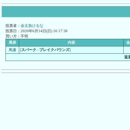
投票者
：
金太負けるな
投票日
：2026年6月14日(日) 16:17:36
買い方
：不明
馬券
内容
金
馬連
[
スパーク - ブレイクバウンズ
]
返