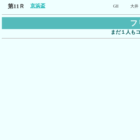
第11Ｒ
京浜盃
GII
大井
フ
まだ１人も