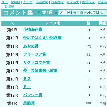
戻る
｜
投票所
｜
予想所
｜
馬券設定
｜
投票削除
｜
収支結果
｜
殿堂馬券
｜
競走結
｜
管理用
-コメント集-
▼
第4週
▲
＼
レース名
格
開催
第9Ｒ
小袖海岸賞
B1
水沢
第10Ｒ
帯広でばんえい記念賞
B1
水沢
第11Ｒ
あやめ賞
3歳
水沢
第10Ｒ
フリージア賞
B2
水沢
第11Ｒ
サクラコマチ賞
B1
水沢
第12Ｒ
夢・希望未来へ前進
B1
水沢
第10Ｒ
Ｂ２
B2
水沢
第11Ｒ
Ｂ１
B1
水沢
第12Ｒ
パンジー賞
B1
水沢
第4Ｒ
黒船賞
GIII
高知