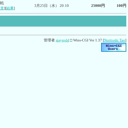
定戦
3月25日（水） 20:10
25000円
100円
収支
][
結果
]
tandard [表示時間] 0.07秒
管理者
staygold
□ Wins-CGI Ver 1.37 [
Noritoshi Tao
]