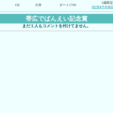
3歳限
GII
大井
ダート1700
[
投票
][
予想
][
帯広でばんえい記念賞
まだ１人もコメントを付けてません。
s