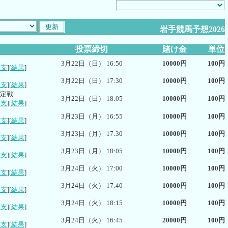
岩手競馬予想2026
投票締切
賭け金
単位
3月22日（日） 16:50
10000円
100円
収支
][
結果
]
3月22日（日） 17:30
10000円
100円
収支
][
結果
]
限定戦
3月22日（日） 18:05
10000円
100円
収支
][
結果
]
3月23日（月） 16:55
10000円
100円
収支
][
結果
]
3月23日（月） 17:30
10000円
100円
収支
][
結果
]
3月23日（月） 18:05
10000円
100円
収支
][
結果
]
3月24日（火） 17:00
10000円
100円
収支
][
結果
]
3月24日（火） 17:40
10000円
100円
収支
][
結果
]
3月24日（火） 18:15
10000円
100円
収支
][
結果
]
3月24日（火） 16:45
20000円
100円
収支
][
結果
]