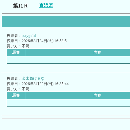
第11Ｒ
京浜盃
投票者
：
staygold
投票日
：2026年3月24日(火) 16:53:5
買い方
：不明
馬券
内容
投票者
：
金太負けるな
投票日
：2026年3月22日(日) 16:35:44
買い方
：不明
馬券
内容