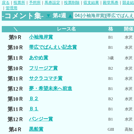
戻る
｜
投票所
｜
予想所
｜
馬券設定
｜
投票削除
｜
収支結果
｜
殿堂馬券
｜
競走結
｜
管理用
-コメント集-
▼
第4週
▲
＼
レース名
格
開催
第9Ｒ
小袖海岸賞
B1
水沢
第10Ｒ
帯広でばんえい記念賞
B1
水沢
第11Ｒ
あやめ賞
3歳
水沢
第10Ｒ
フリージア賞
B2
水沢
第11Ｒ
サクラコマチ賞
B1
水沢
第12Ｒ
夢・希望未来へ前進
B1
水沢
第10Ｒ
Ｂ２
B2
水沢
第11Ｒ
Ｂ１
B1
水沢
第12Ｒ
パンジー賞
B1
水沢
第4Ｒ
黒船賞
GIII
高知