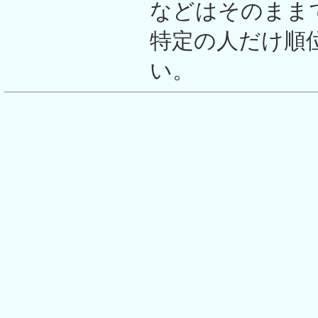
などはそのまま
特定の人だけ順
い。