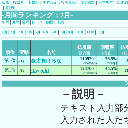
戻る
｜
投票所
｜
予想所
｜
馬券設定
｜
投票削除
｜
収支結果
｜
殿堂馬券
｜
競走結
｜
管理用
-月間ランキング：7月-
年間
│
月間
│
週間
│
レース
│
範囲
｜
予想
1月
│
2月
│
3月
│
4月
│
5月
│
6月
│
7月
│
8月
│
9月
│
10月
│
11月
│
12月
│
払戻額
回収率
払
順位
変動
名前
（投資額）
（損益）
（前
110920
36.5
%
円
第1位
金太負けるな
-
(1)
(304000
円
)
-193080
円
124700
44.5
%
staygold
円
第1位
-
1
(1)
(280000
円
)
-155300
円
－説明－
テキスト入力部
入力された人た