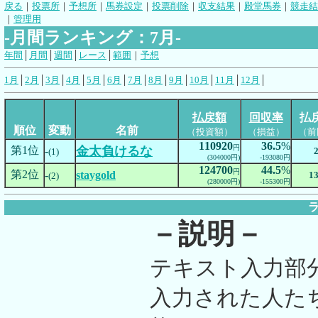
戻る
｜
投票所
｜
予想所
｜
馬券設定
｜
投票削除
｜
収支結果
｜
殿堂馬券
｜
競走結
｜
管理用
-月間ランキング：7月-
年間
│
月間
│
週間
│
レース
│
範囲
｜
予想
1月
│
2月
│
3月
│
4月
│
5月
│
6月
│
7月
│
8月
│
9月
│
10月
│
11月
│
12月
│
払戻額
回収率
払
順位
変動
名前
（投資額）
（損益）
（前
110920
36.5
%
円
第1位
金太負けるな
-
(1)
(304000
円
)
-193080
円
124700
44.5
%
円
第2位
-
staygold
1
(2)
(280000
円
)
-155300
円
－説明－
テキスト入力部
入力された人た