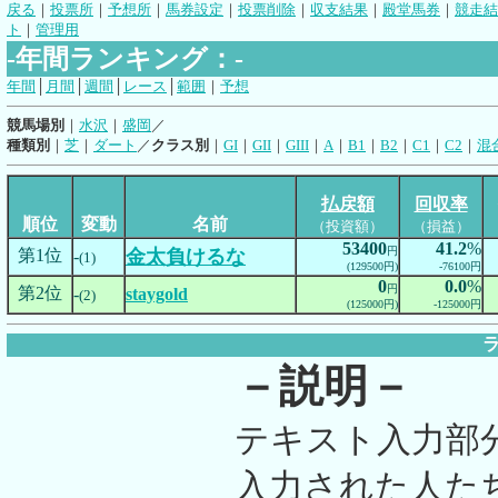
戻る
｜
投票所
｜
予想所
｜
馬券設定
｜
投票削除
｜
収支結果
｜
殿堂馬券
｜
競走結
ト
｜
管理用
-年間ランキング：-
年間
│
月間
│
週間
│
レース
│
範囲
｜
予想
競馬場別
｜
水沢
｜
盛岡
／
種類別
｜
芝
｜
ダート
／
クラス別
｜
GI
｜
GII
｜
GIII
｜
A
｜
B1
｜
B2
｜
C1
｜
C2
｜
混
払戻額
回収率
順位
変動
名前
（投資額）
（損益）
53400
41.2
%
円
第1位
金太負けるな
-
(1)
(129500
円
)
-76100
円
0
0.0
%
円
第2位
-
staygold
(2)
(125000
円
)
-125000
円
－説明－
テキスト入力部
入力された人た