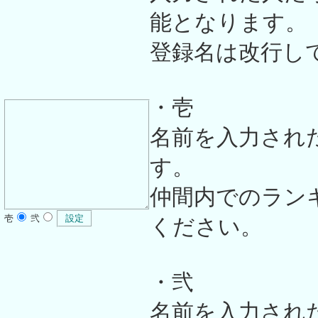
能となります。
登録名は改行し
・壱
名前を入力され
す。
仲間内でのラン
壱
弐
ください。
・弐
名前を入力され