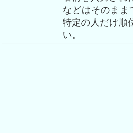
などはそのまま
特定の人だけ順
い。