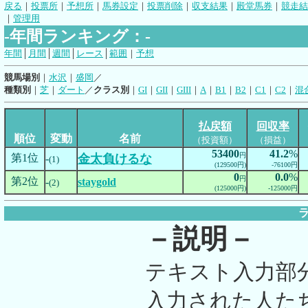
戻る
｜
投票所
｜
予想所
｜
馬券設定
｜
投票削除
｜
収支結果
｜
殿堂馬券
｜
競走結
｜
管理用
-年間ランキング：-
年間
│
月間
│
週間
│
レース
│
範囲
｜
予想
競馬場別
｜
水沢
｜
盛岡
／
種類別
｜
芝
｜
ダート
／
クラス別
｜
GI
｜
GII
｜
GIII
｜
A
｜
B1
｜
B2
｜
C1
｜
C2
｜
混
払戻額
回収率
順位
変動
名前
（投資額）
（損益）
53400
41.2
%
円
第1位
金太負けるな
-
(1)
(129500
円
)
-76100
円
0
0.0
%
円
第2位
-
staygold
(2)
(125000
円
)
-125000
円
－説明－
テキスト入力部
入力された人た