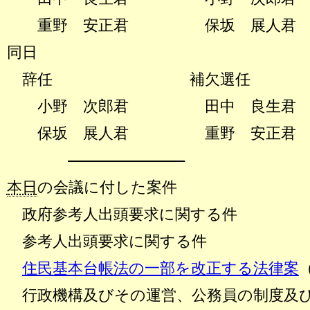
重野 安正君
保坂 展人君
同日
辞任 補欠選任
小野 次郎君
田中 良生君
保坂 展人君
重野 安正君
―――――――――――――
本日
の会議に付した案件
政府参考人出頭要求に関する件
参考人出頭要求に関する件
住民基本台帳法の一部を改正する法律案
行政機構及びその運営、公務員の制度及び