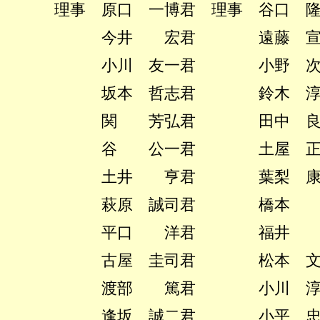
理事 原口 一博君 理事 谷口 隆
今井 宏君 遠藤 宣
小川 友一君 小野 次
坂本 哲志君 鈴木 淳
関 芳弘君 田中 良
谷 公一君 土屋 正
土井 亨君 葉梨 康
萩原 誠司君 橋本 
平口 洋君 福井 
古屋 圭司君 松本 文
渡部 篤君 小川 淳
逢坂 誠二君 小平 忠