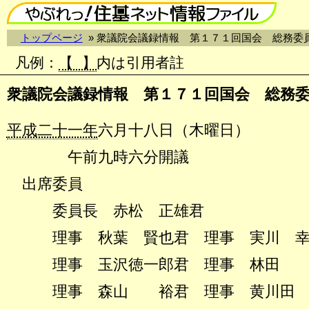
トップページ
» 衆議院会議録情報 第１７１回国会 総務委
凡例
：
【 】
内は引用者註
衆議院会議録情報 第１７１回国会 総務
平成二十一年
六月十八日（木曜日）
午前九時六分開議
出席委員
委員長 赤松 正雄君
理事 秋葉 賢也君 理事 実川 幸
理事 玉沢徳一郎君 理事 林田 
理事 森山 裕君 理事 黄川田 