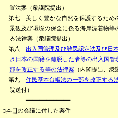
置法案（衆議院提出）
第七 美しく豊かな自然を保護するため
景観及び環境の保全に係る海岸漂着物等
る法律案（衆議院提出）
第八
出入国管理及び難民認定法及び日
き日本の国籍を離脱した者等の出入国管
部を改正する等の法律案
（内閣提出、衆
第九
住民基本台帳法の一部を改正する
院送付）
━━━━━━━━━━━━━
○
本日
の会議に付した案件