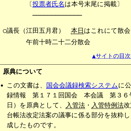
〔
投票者氏名
は本号末尾に掲載〕
─────────────
○議長（江田五月君）
本日
はこれにて散会
午前十時二十二分散会
▲サイトの目次
原典について
この文書は、
国会会議録検索システム
に
録情報 第１７１回国会 本会議 第３６号
日）を原典として、
入管法
・
入管特例法
改
台帳法改定法案の議事に係る部分を抜粋し、
成したものです。