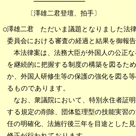
─────────────
〔澤雄二君登壇、拍手〕
○澤雄二君 ただいま議題となりました法
委員会における審査の経過と結果を御報
本法律案は、法務大臣が外国人の公正な
を継続的に把握する制度の構築を図るた
か、外国人研修生等の保護の強化を図る
るものであります。
なお、衆議院において、特別永住者証明
する規定の削除、団体監理型の技能実習の
任の明確化、法施行後三年を目途とした見
修正が行われております。