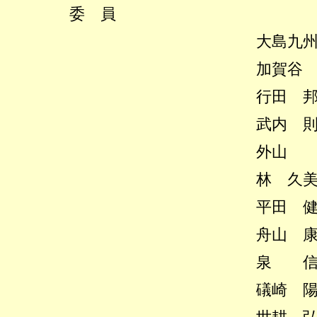
委 員
大島九州男
加賀谷 健
行田 邦子
武内 則男
外山 斎
林 久美子
平田 健二
舟山 康江
泉 信也
礒崎 陽輔