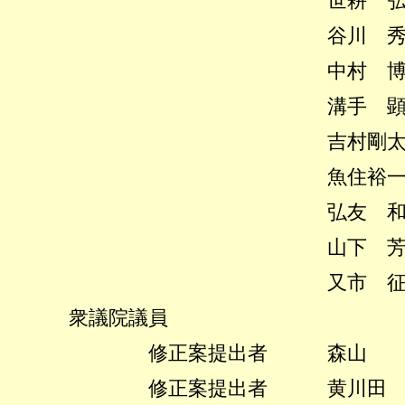
世耕 弘成
谷川 秀善
中村 博彦
溝手 顕正
吉村剛太郎
魚住裕一郎
弘友 和夫
山下 芳生
又市 征治
衆議院議員
修正案提出者 森山 
修正案提出者 黄川田 