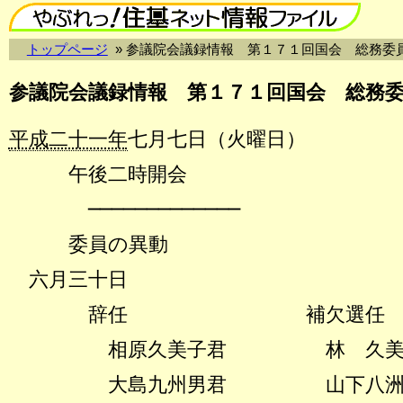
トップページ
» 参議院会議録情報 第１７１回国会 総務委
参議院会議録情報 第１７１回国会 総務
平成二十一年
七月七日（火曜日）
午後二時開会
─────────────
委員の異動
六月三十日
辞任 補欠選任
相原久美子君
林 久
大島九州男君
山下八