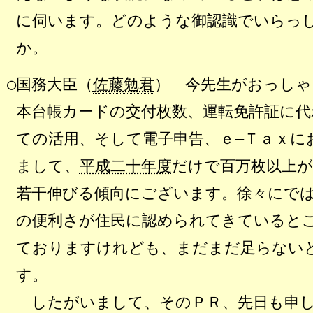
に伺います。どのような御認識でいらっ
か。
○国務大臣（
佐藤勉君
） 今先生がおっしゃ
本台帳カードの交付枚数、運転免許証に代
ての活用、そして電子申告、ｅ―Ｔａｘに
まして、
平成二十年度
だけで百万枚以上
若干伸びる傾向にございます。徐々にで
の便利さが住民に認められてきていると
ておりますけれども、まだまだ足らない
す。
したがいまして、そのＰＲ、先日も申し