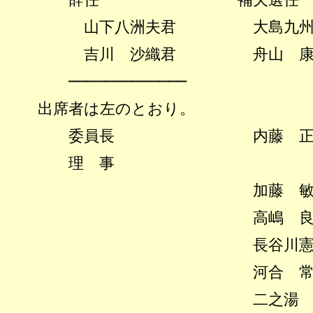
山下八洲夫君
大島九
吉川 沙織君
舟山 
─────────────
出席者は左のとおり。
委員長 内藤 正光
理 事
加藤 敏幸
高嶋 良充
長谷川憲正
河合 常則
二之湯 智