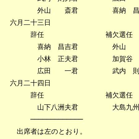
外山 斎君
喜納 
六月二十三日
辞任 補欠選任
喜納 昌吉君
外山 
小林 正夫君
加賀谷
広田 一君
武内 
六月二十四日
辞任 補欠選任
山下八洲夫君
大島九
─────────────
出席者は左のとおり。