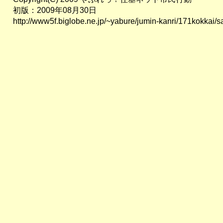
初版：2009年08月30日
http://www5f.biglobe.ne.jp/~yabure/jumin-kanri/171kokkai/