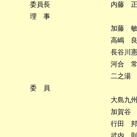
委員長 内藤 正光
理 事
加藤 敏幸
高嶋 良充
長谷川憲正
河合 常則
二之湯 智
委 員
大島九州男
加賀谷 健
行田 邦子
武内 則男