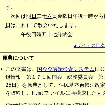
す。
次回は
明日二十六日
金曜日午後一時から
日
はこれにて散会いたします。
午後四時五十七分散会
▲サイトの目次
原典について
この文書は、
国会会議録検索システム
に
録情報 第１７１回国会 総務委員会 第２
25日）を原典として、住民基本台帳法改
を抜粋し、htmlファイルに再構成したも
Copyright(C) 2009 やぶれっ！住基ネット市民行動