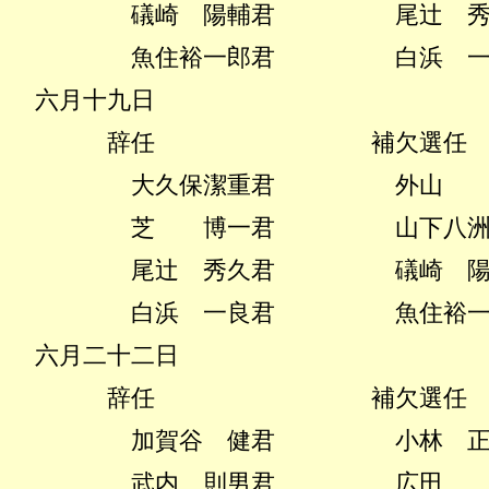
礒崎 陽輔君
尾辻 
魚住裕一郎君
白浜 
六月十九日
辞任 補欠選任
大久保潔重君
外山 
芝 博一君
山下八
尾辻 秀久君
礒崎 
白浜 一良君
魚住裕
六月二十二日
辞任 補欠選任
加賀谷 健君
小林 
武内 則男君
広田 