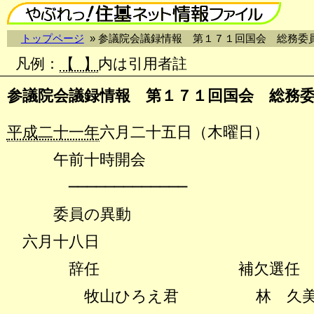
トップページ
» 参議院会議録情報 第１７１回国会 総務委
凡例
：
【 】
内は引用者註
参議院会議録情報 第１７１回国会 総務
平成二十一年
六月二十五日（木曜日）
午前十時開会
─────────────
委員の異動
六月十八日
辞任 補欠選任
牧山ひろえ君
林 久