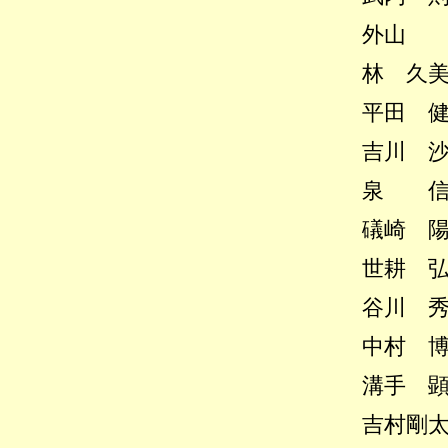
外山 斎
林 久美子
平田 健二
吉川 沙織
泉 信也
礒崎 陽輔
世耕 弘成
谷川 秀善
中村 博彦
溝手 顕正
吉村剛太郎