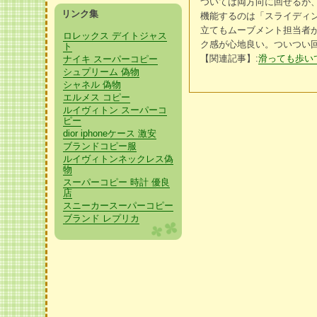
ついては両方向に回せるが
リンク集
機能するのは「スライディ
立てもムーブメント担当者
ロレックス デイトジャス
ク感が心地良い。ついつい
ト
【関連記事】:
滑っても歩いて
ナイキ スーパーコピー
シュプリーム 偽物
シャネル 偽物
エルメス コピー
ルイヴィトン スーパーコ
ピー
dior iphoneケース 激安
ブランドコピー服
ルイヴィトンネックレス偽
物
スーパーコピー 時計 優良
店
スニーカースーパーコピー
ブランド レプリカ