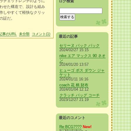
ラチェットレンチのように
ログ検索
わせた構造で、設計も組み
作しやすくて軽快なクリッ
の証だ。
記事のURL
未分類
コメント(1)
最近の記事
セリーヌ バック パック
2024/02/27 15:15
nike エア マックス 90 ネオ
ン
2024/01/20 13:57
ヒューゴ ボス ダウン ジャ
ケット
2024/01/11 16:16
coach 花 柄 財布
2024/01/04 12:12
クラッチ バッグ コーチ
2023/12/27 21:19
最近のコメント
Re:BCG????
New!