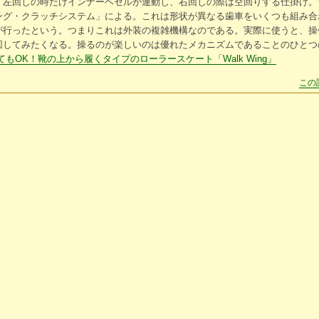
、左回しの時だけインナーベゼルが連動し、右回しの際は空回りする仕掛け。
ング・クラッチシステム」による。これは形状が異なる歯車をいくつも組み合
が行ったという。つまりこれは外装の複雑機構なのである。実際に使うと、操
回してみたくなる。操るのが楽しいのは優れたメカニズムであることのひとつ
もOK！靴の上から履くタイプのローラースケート「Walk Wing」
この