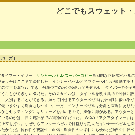
どこでもスウェット・
イバーズ！
アタイマー・イヤー。
リシャールミル スーパーコピー
画期的な回転式ベゼル
ウォッチはここまで進化した。インナーベゼルとアウターベゼルが連動する！
意の位置を0に設定でき、分単位での潜水経過時間を知らせ、ダイバーの安全
欠くことができない機能だ。そのスタイルは、ダイヤルを覆う風防の外側に設
とに大別することができる。握って回せるアウターベゼルは操作性に優れるが
で傷つきやすく腐食もしやすい。一方、インナーベゼルは分針と直近にあり見
しかしセッティングにはリューズを用いるので、操作に難がある。アウターと
ているのかは、長く時計界での議論の的だった。IWCの「アクアタイマー」
終止符を打つ。なぜならアウターベゼルで目盛りを刻んだインナーベゼルを操
したからだ。操作性や視認性、耐傷・腐食性のいずれにも優れた独自の回転ベ