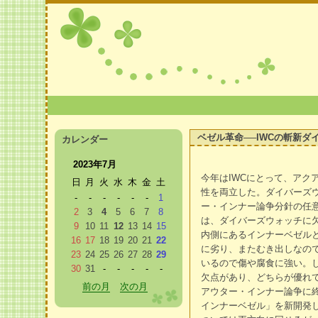
ベゼル革命──IWCの斬新ダ
カレンダー
2023年7月
今年はIWCにとって、アク
日
月
火
水
木
金
土
性を両立した。ダイバーズ
-
-
-
-
-
-
1
ー・インナー論争分針の任
2
3
4
5
6
7
8
は、ダイバーズウォッチに
9
10
11
12
13
14
15
内側にあるインナーベゼル
16
17
18
19
20
21
22
に劣り、またむき出しなの
23
24
25
26
27
28
29
いるので傷や腐食に強い。
30
31
-
-
-
-
-
欠点があり、どちらが優れ
前の月
次の月
アウター・インナー論争に
インナーベゼル」を新開発