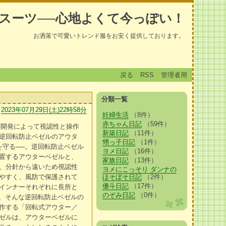
スーツ──心地よくて今っぽい！
お洒落で可愛いトレンド服をお安く提供しております。
戻る
RSS
管理者用
分類一覧
2023年07月29日(土)22時58分
妊婦生活
（8件）
赤ちゃん日記
（59件）
の開発によって視認性と操作
新築日記
（11件）
逆回転防止ベゼルのアウタ
甥っ子日記
（1件）
を守る──。逆回転防止ベゼル
ヨメ日記
（16件）
置するアウターベゼルと、
家族日記
（13件）
、分針から遠いため視認性
ヨメにこっそり ダンナの
やすく、風防で保護されて
ほそぼそ日記
（2件）
優斗日記
（17件）
インナーそれぞれに長所と
のぞみ日記
（0件）
は、そんな逆回転防止ベゼルの
作する「回転式アウター／
ゼルは、アウターベゼルに