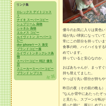
リンク集
ロレックス デイトジャス
ト
ナイキ スーパーコピー
シュプリーム 偽物
シャネル 偽物
優斗のお気に入りは黄色い
エルメス コピー
端が丸い球状になっていて
ルイヴィトン スーパーコ
ピー
常にこの部分を持っていま
dior iphoneケース 激安
食事の時、ハイハイをする
ブランドコピー服
めています。
ルイヴィトンネックレス偽
物
持っていると安心なのか、と
スーパーコピー 時計 優良
店
おばあちゃんが、まっすぐ
スニーカースーパーコピー
持ち替えてました。
ブランド レプリカ
やっぱり丸い部分が持ちや
昨日の夜（その前の晩も）
“なんか背中にあたったぞっ
と見たら、スプーンが転が
眠った時に、握りしめてい