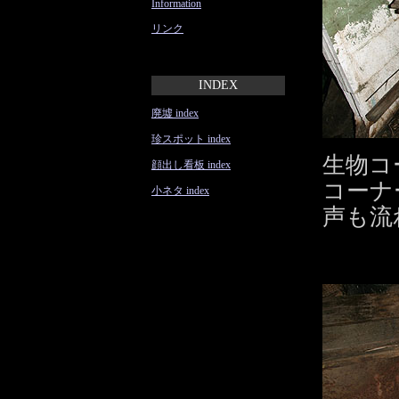
Information
リンク
INDEX
廃墟 index
珍スポット index
生物コ
顔出し看板 index
コーナ
小ネタ index
声も流