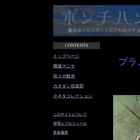
CONTENTS
トップページ
プラ
廃墟マニヤ
珍スポ観光
カオダシ倶楽部
小ネタコレクション
このサイトについて
管理人プロフィール
更新履歴