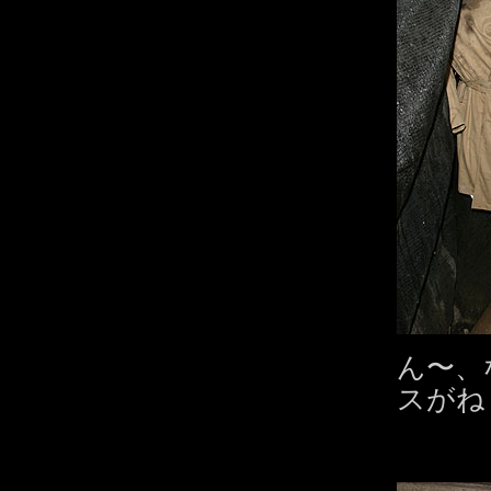
ん〜、
スがね