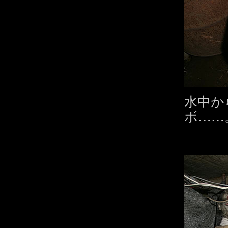
水中か
ボ……