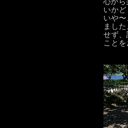
心から
いかど
いや〜
ました
せず、
ことを