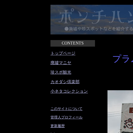
CONTENTS
トップページ
プラ
廃墟マニヤ
珍スポ観光
カオダシ倶楽部
小ネタコレクション
このサイトについて
管理人プロフィール
更新履歴