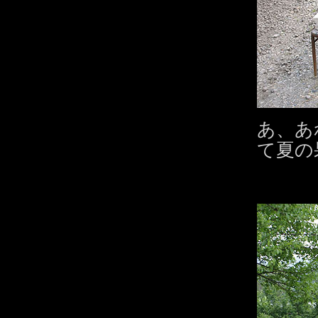
あ、あ
て夏の