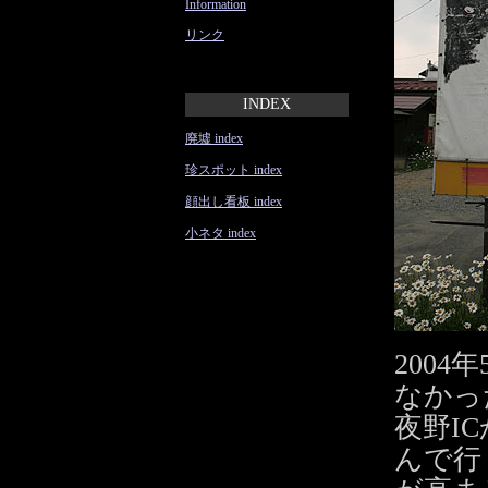
Information
リンク
INDEX
廃墟 index
珍スポット index
顔出し看板 index
小ネタ index
200
なかっ
夜野I
んで行