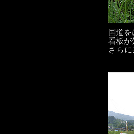
国道を
看板が
さらに