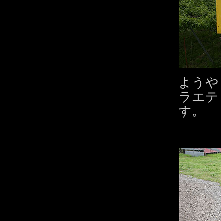
ようや
ラエテ
す。