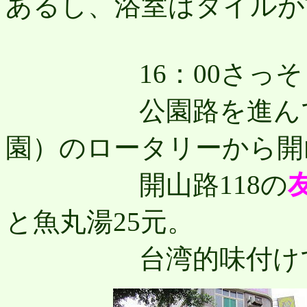
あるし、浴室はタイルが
16：00さっそく
公園路を進んで、
園）のロータリーから開
開山路118の
と魚丸湯25元。
台湾的味付けで美