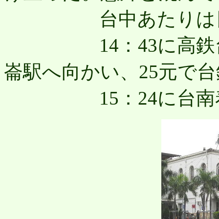
台中あたりは日が
14：43に高鉄台
崙駅へ向かい、25元で
15：24に台南着