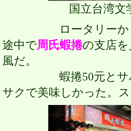
国立台湾文
ロータリーから中
途中で
周氏蝦捲
の支店を
風だ。
蝦捲50元とサバヒ
サクで美味しかった。ス