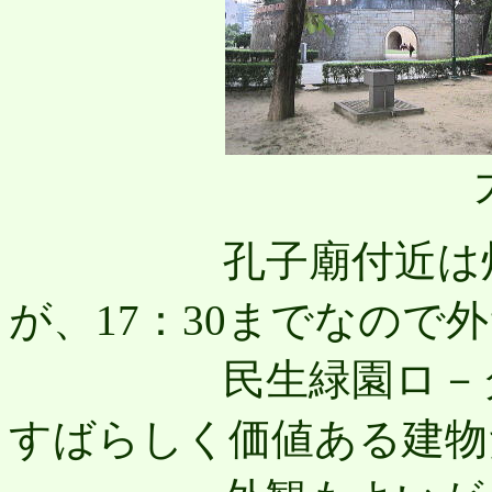
孔子廟付近は灯り
が、17：30までなので
民生緑園ロ－タリ
すばらしく価値ある建物