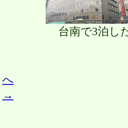
台南で3泊し
へ
→