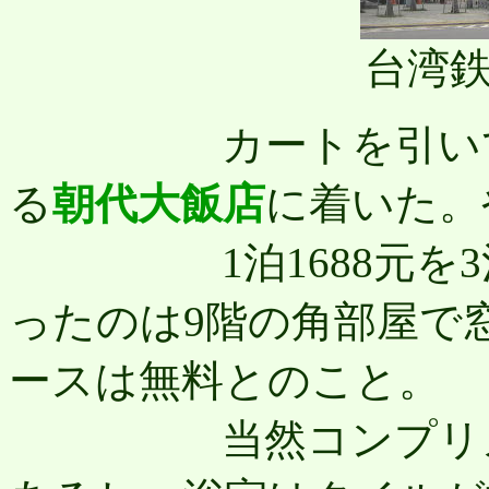
台湾
カートを引いて徒歩
る
朝代大飯店
に着いた。
1泊1688元を3泊
ったのは9階の角部屋で
ースは無料とのこと。
当然コンプリメン