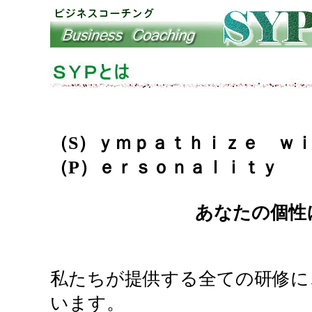
（S）ｙｍｐａｔｈｉｚｅ ｗ
（P）ｅｒｓｏｎａｌｉｔｙ
あなたの個性に共
私たちが提供する全ての研修に
います。