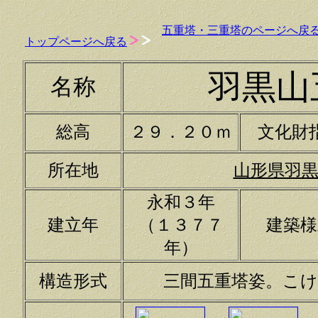
五重塔・三重塔のページへ戻
トップページへ戻る
羽黒山
名称
総高
２９．２０ｍ
文化財
所在地
山形県羽
永和３年
建立年
（１３７７
建築様
年）
構造形式
三間五重塔姿。こ