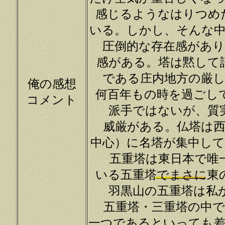
感じるようなはりつめ
いる。しかし、そんな
圧倒的な存在感があ
感がある。塔は黙して
である庄内地方の厳
俺の感想
何百年もの時を過ごし
コメント
派手ではないが、質
威厳がある。仏塔は
中心）に名塔が集中し
五重塔は東日本で唯
いる五重塔でまさに東
羽黒山の五重塔は私
五重塔・三重塔の中
一つであるといっても