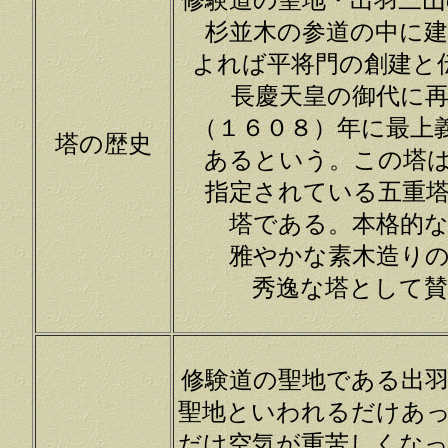
修験道の聖地・出羽三
杉並木の参道の中に
よれば平将門の創建と
長慶天皇の御代に
（１６０８）年に最上
塔の歴史
あるという。この塔
指定されている五重
塔である。本格的
雅やかな素木造り
秀逸な塔として
修験道の聖地である出
聖地といわれるだけあ
だけ空気が重苦しくな