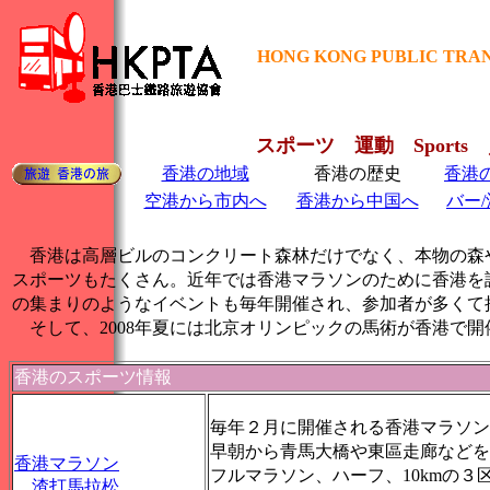
HONG KONG PUBLIC TRAN
スポーツ 運動 Sport
香港の地域
香港の歴史
香港
空港から市内へ
香港から中国へ
バー/
香港は高層ビルのコンクリート森林だけでなく、本物の森
スポーツもたくさん。近年では香港マラソンのために香港を訪
の集まりのようなイベントも毎年開催され、参加者が多くて
そして、2008年夏には北京オリンピックの馬術が香港で開
香港のスポーツ情報
毎年２月に開催される香港マラソン
早朝から青馬大橋や東區走廊などを
香港マラソン
フルマラソン、ハーフ、10kmの３
渣打馬拉松