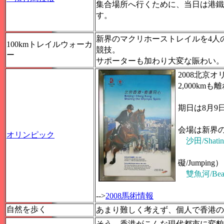
集合場所へ行くために、当日は港鐵
す。
新界のマクリホーストレイルを4人
100kmトレイルウォーカ
競技。
ー
サポーターも加わり大変な賑わい。
2008北京
2,000k
期日は8月9日
会場は新界
オリンピック
沙田/Shatin
障害
礙/Jumping）
雙魚河/Beas
-->
2008馬術情報
自然を歩く
あまり難しく考えず、個人で香港の
そう、香港がこんな現代都市に変貌