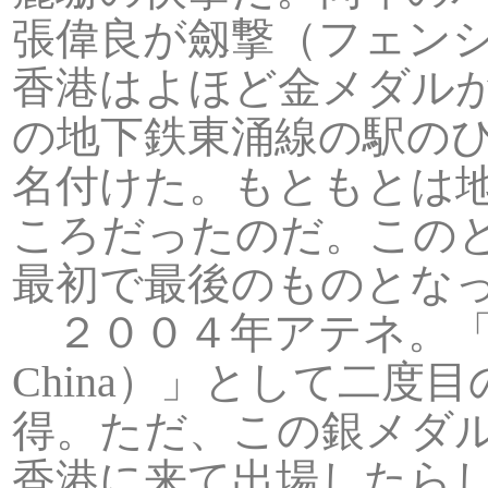
張偉良が劔撃（フェン
香港はよほど金メダル
の地下鉄東涌線の駅のひと
名付けた。もともとは
ころだったのだ。この
最初で最後のものとな
２００４年アテネ。「中国
China）」として二
得。ただ、この銀メダ
香港に来て出場したら