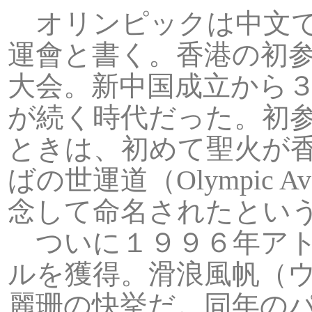
オリンピックは中文で
運會と書く。香港の初
大会。新中国成立から
が続く時代だった。初
ときは、初めて聖火が
ばの世運道（Olympic 
念して命名されたとい
ついに１９９６年アト
ルを獲得。滑浪風帆（
麗珊の快挙だ。同年の