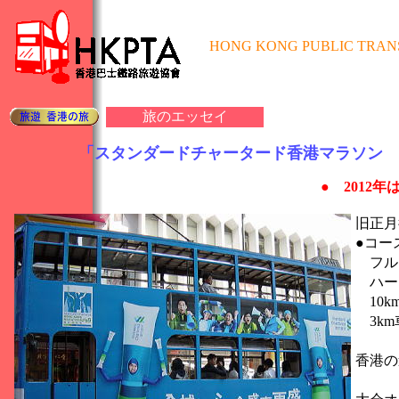
HONG KONG PUBLIC TRAN
旅のエッセイ
「スタンダードチャータード香港マラソン
● 2012
旧正月
●コー
フル
ハー
10k
3km
香港の