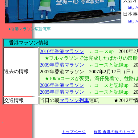
大会オ
http:
日本事
http:/
●香港マラソン広告電車
香港マラソン情報
2010年香港マラソン
←コースup
2010年
★フルマラソンでは完成したばかりの昂船
2009年香港マラソン
←コースと記録up
2
過去の情報
2007年香港マラソン 2007年2月17日（日）
★10kmコースが変更。湾仔発着で、往
2006年香港マラソン
←コースと記録up
20
2005年香港マラソン
←コースと記録up
20
交通情報
当日の朝
マラソン列車
運転 ★2012年情
トップページ
旅遊 香港の旅のトップ