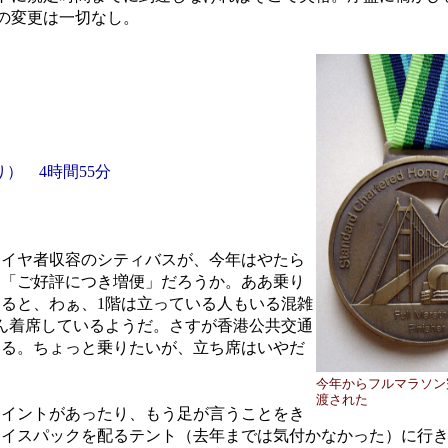
の変更は一切なし。
） 4時間55分
イヤ者収容のシティバスが、今年はやたら
。「ご好評につき増便」だろうか。ああ乗り
ると、わぁ、1階は立っている人もいる混雑
ん着席しているようだ。さすが香港公共交通
いる。ちょっと乗りたいが、立ち席はいやだ
今年からフルマラソン
渡された
イントがあったり、もう足が言うことをき
アイスパックを配るテント（去年までは気付かなかった）に行