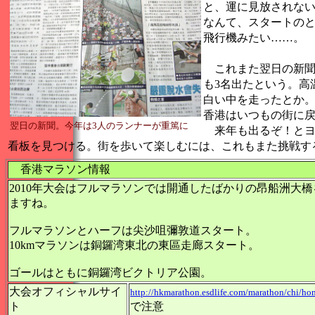
と、運に見放されない
なんて、スタートのと
飛行機みたい……。
これまた翌日の新聞
も3名出たという。高
白い中を走ったとか。
香港はいつもの街に
翌日の新聞。今年は3人のランナーが重篤に
来年も出るぞ！とヨ
看板を見つける。街を歩いて楽しむには、これもまた挑戦す
香港マラソン情報
2010年大会はフルマラソンでは開通したばかりの昂船洲大
ますね。
フルマラソンとハーフは尖沙咀彌敦道スタート。
10kmマラソンは銅鑼湾東北の東區走廊スタート。
ゴールはともに銅鑼湾ビクトリア公園。
大会オフィシャルサイ
http://hkmarathon.esdlife.com/marathon/chi/hom
ト
で注意