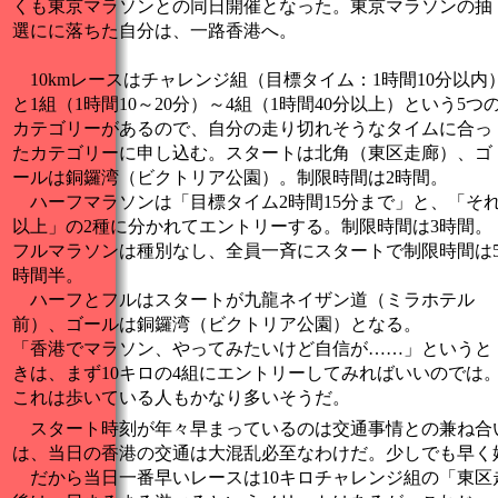
くも東京マラソンとの同日開催となった。東京マラソンの抽
選にに落ちた自分は、一路香港へ。
10kmレースはチャレンジ組（目標タイム：1時間10分以内
と1組（1時間10～20分）～4組（1時間40分以上）という5つ
カテゴリーがあるので、自分の走り切れそうなタイムに合っ
たカテゴリーに申し込む。スタートは北角（東区走廊）、ゴ
ールは銅鑼湾（ビクトリア公園）。制限時間は2時間。
ハーフマラソンは「目標タイム2時間15分まで」と、「そ
以上」の2種に分かれてエントリーする。制限時間は3時間。
フルマラソンは種別なし、全員一斉にスタートで制限時間は
時間半。
ハーフとフルはスタートが九龍ネイザン道（ミラホテル
前）、ゴールは銅鑼湾（ビクトリア公園）となる。
「香港でマラソン、やってみたいけど自信が……」というと
きは、まず10キロの4組にエントリーしてみればいいのでは
これは歩いている人もかなり多いそうだ。
スタート時刻が年々早まっているのは交通事情との兼ね合
は、当日の香港の交通は大混乱必至なわけだ。少しでも早く
だから当日一番早いレースは10キロチャレンジ組の「東区