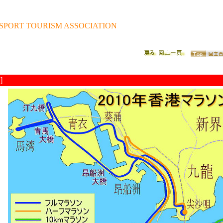
SPORT TOURISM ASSOCIATION
2］
！
こ