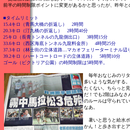
前半の時間制限ポイントに変更があるかと思ったが、昨年と
■タイムリミット
15.4キロ（青馬大橋の折返し） 2時間
20.3キロ（汀九橋の折返し） 2時間40分
25キロ（長青トンネルの九龍側出口） 3時間15分
33.6キロ（西区海底トンネル九龍料金所） 4時間25分
37.3キロ（林士街の立体道路…マカオフェリーターミナル辺り
39.2キロ（ハートコートロードの立体道路） 5時間10分
ゴール（ビクトリア公園）の時間制限は5時間半。
毎年おなじみのリタ
多いような気がする
たくない。ちらっと見
だ！でも2階はみなさ
のルールは守られて
なあ。
暑いと思うと給水ポ
かん！と歩き出すと