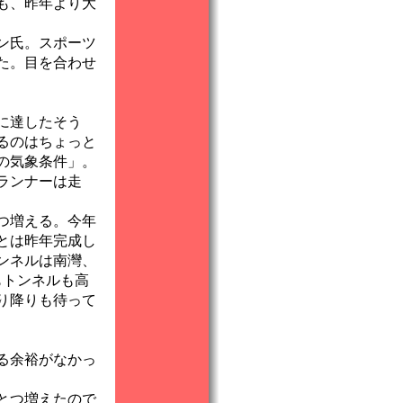
も、昨年より大
ン氏。スポーツ
た。目を合わせ
％に達したそう
るのはちょっと
の気象条件」。
ランナーは走
つ増える。今年
とは昨年完成し
ンネルは南灣、
もトンネルも高
り降りも待って
る余裕がなかっ
とつ増えたので