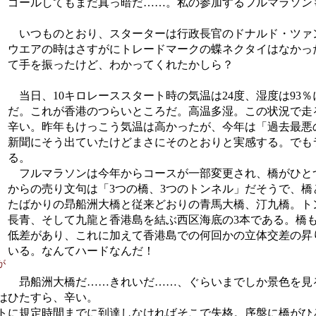
、ゴールしてもまだ真っ暗だ……。私の参加するフルマラソン
いつものとおり、スターターは行政長官のドナルド・ツァ
ウエアの時はさすがにトレードマークの蝶ネクタイはなかっ
て手を振ったけど、わかってくれたかしら？
当日、10キロレーススタート時の気温は24度、湿度は93
だ。これが香港のつらいところだ。高温多湿。この状況で走
辛い。昨年もけっこう気温は高かったが、今年は「過去最悪
新聞にそう出ていたけどまさにそのとおりと実感する。でも
る。
フルマラソンは今年からコースが一部変更され、橋がひと
からの売り文句は「3つの橋、3つのトンネル」だそうで、橋
たばかりの昻船洲大橋と従来どおりの青馬大橋、汀九橋。ト
長青、そして九龍と香港島を結ぶ西区海底の3本である。橋
低差があり、これに加えて香港島での何回かの立体交差の昇
いる。なんてハードなんだ！
が
昻船洲大橋だ……きれいだ……、ぐらいまでしか景色を見
はひたすら、辛い。
トに規定時間までに到達しなければそこで失格。序盤に橋がひ