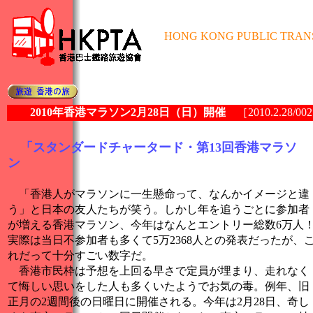
HONG KONG PUBLIC TRAN
2010年香港マラソン2月28日（日）開催
［2010.2.28/00
「スタンダードチャータード・第13回香港マラソ
ン
「香港人がマラソンに一生懸命って、なんかイメージと違
う」と日本の友人たちが笑う。しかし年を追うごとに参加者
が増える香港マラソン、今年はなんとエントリー総数6万人
実際は当日不参加者も多くて5万2368人との発表だったが、
れだって十分すごい数字だ。
香港市民枠は予想を上回る早さで定員が埋まり、走れなく
て悔しい思いをした人も多くいたようでお気の毒。例年、旧
正月の2週間後の日曜日に開催される。今年は2月28日、奇し