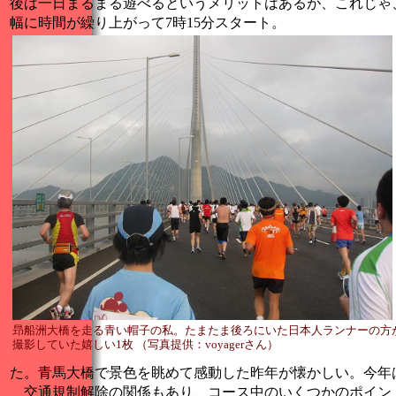
後は一日まるまる遊べるというメリットはあるが、これじゃ
幅に時間が繰り上がって7時15分スタート。
昻船洲大橋を走る青い帽子の私。たまたま後ろにいた日本人ランナーの方
撮影していた嬉しい1枚 （写真提供：voyagerさん）
た。青馬大橋で景色を眺めて感動した昨年が懐かしい。今年
交通規制解除の関係もあり、コース中のいくつかのポイン