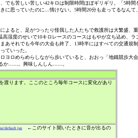
、でも苦しい苦しい42キロは制限時間ほぼギリギリ。「5時間
きに思っていたのに…情けない。5時間20分も走ってるなんて
によると、足がつったり怪我した人たちで救護所は大繁盛、重
温高湿度のせいで10キロレースのコースはもやが立ち込め、ラ
まあそれでも今年の大会も終了、13時半にはすべての交通規
戻っていった。
ロヨロめらめらしながら歩いていると、おおっ「地鐵競歩大会
るか……。興味しんしん……。
橋を渡ります。ここのところ毎年コースに変化があり
←このサイト開いたときに音が出るの
e/default.jsp