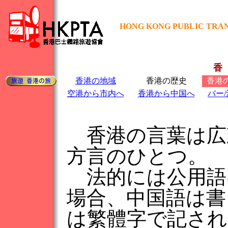
HONG KONG PUBLIC TRAN
香
香港の地域
香港の歴史
香港
空港から市内へ
香港から中国へ
バー/
香港の言葉は広
方言のひとつ。
法的には公用語
場合、中国語は書
は繁體字で記され