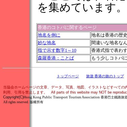
を集めています
香港のコトバに関するページ
地名を例に
地名は香港の歴
妙な地名
間違いな地名な
指で示す数字1～10
香港式指で表わ
森羅香港：ことば
もう少しコトバ
トップページ
旅遊 香港の旅のトップ
当協会ホームページの文章、データ、写真、地図、イラストなどすべての
利用、引用を禁止します。 All parts of this website may NOT be reproduced in 
Copyright
(C)
Hong Kong Public Transport Tourism Association
香港巴士鐵路旅
All rights reserved.
版權所有