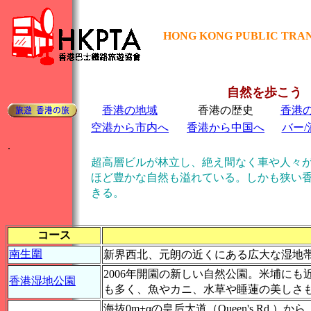
HONG KONG PUBLIC TRAN
自然を歩こう 歩
香港の地域
香港の歴史
香港
空港から市内へ
香港から中国へ
バー/
.
超高層ビルが林立し、絶え間なく車や人々
ほど豊かな自然も溢れている。しかも狭い
きる。
コース
南生圍
新界西北、元朗の近くにある広大な湿地
2006年開園の新しい自然公園。米埔に
香港湿地公園
も多く、魚やカニ、水草や睡蓮の美しさ
海抜0m+αの皇后大道（Queen's Rd.