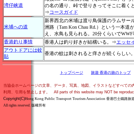
湾仔峡道
の名の通り、峠で登りきってそこに着く
⇒
コースガイド
新界西北の米埔は渡り鳥保護のラムサー
米埔への道
洲路（Tam Kon Chau Rd.）と
え、水鳥も見られる。20分くらいでWW
香港釣り事情
香港人は釣り好きが結構いる。⇒
エッセ
アウトドアには蚊
香港の蚊は刺されると痒さが続くらしい
貼
トップページ
旅遊 香港の旅のトップ
当協会ホームページの文章、データ、写真、地図、イラストなどすべての
利用、引用を禁止します。 All parts of this website may NOT be reproduced in 
Copyright
(C)
Hong Kong Public Transport Tourism Association
香港巴士鐵路旅
All rights reserved.
版權所有