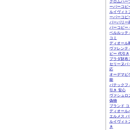
クロムハー
ーパーコピ
ルイヴィト
ーパーコピ
バーバリーi
パーコピー
ベルルッティ
コミ
ディオール
ヴァレンテ
ピー 代引き
プラダ財布
セリーヌバ
応
オーデマピ
能
パテックフ
引き 安心
ヴァシュロ
偽物
ブランド 
ディオール
エルメス バ
ルイヴィト
き