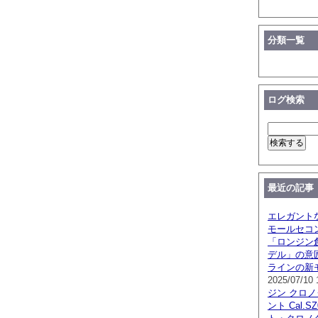
分類一覧
ログ検索
最近の記事
エレガント
モールセコ
「ロンジン創
デル」の意
ラインの新
2025/07/10 
ジン クロ
ント Cal.