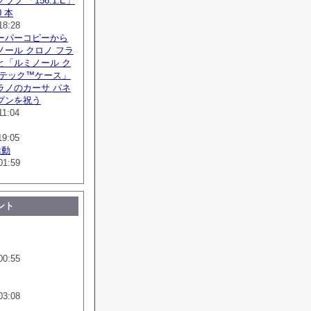
フ 「156.1.E」
 本
18:28
ーパーコピーから
ール クロノ フラ
と「ルミノール ク
ボテック™ケース」
ラノのカーサ パネ
プンを祝う
11:04
19:05
活動
01:59
ント
00:55
03:08