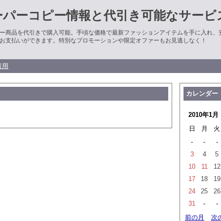
ーパーコピー情報と代引き可能なサービ
ー商品を代引きで購入可能。手頃な価格で最新ファッションアイテムを手に入れ、
お支払いができます。特別なプロモーションや限定オファーもお見逃しなく！
者用
カレンダー
2010年1月
日
月
火
-
-
-
3
4
5
10
11
12
17
18
19
24
25
26
31
-
-
前の月
次