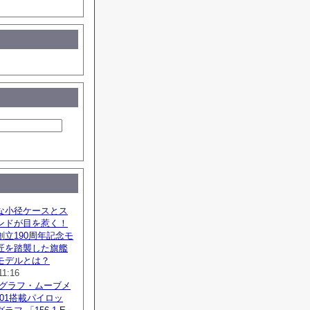
な小径ケースとス
ンドが目を惹く！
立190周年記念モ
匠を踏襲した旗艦
モデルとは？
11:16
ノグラフ・ムーブメ
SZ01搭載パイロッ