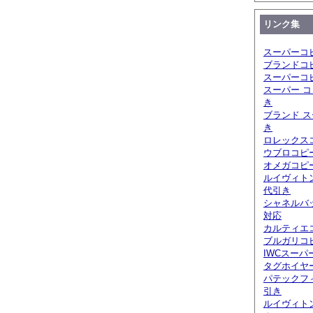
リンク集
スーパーコ
ブランドコ
スーパーコ
スーパー コ
き
ブランド ス
き
ロレックスコ
ウブロコピ
オメガコピー
ルイヴィト
代引き
シャネルバ
対応
カルティエ
ブルガリコピ
IWCスーパ
タグホイヤ
パテックフ
引き
ルイヴィト