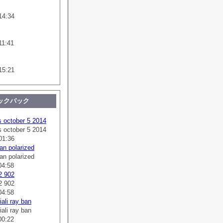
14:34
11:41
15:21
ックバック
s october 5 2014
s october 5 2014
01:36
an polarized
an polarized
04:58
2 902
2 902
04:58
ali ray ban
ali ray ban
00:22