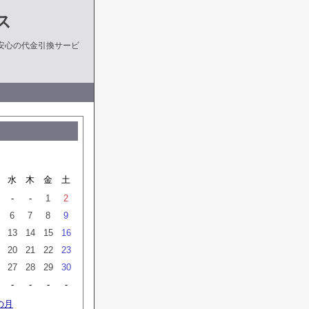
ス
安心の代金引換サービ
水
木
金
土
-
-
1
2
6
7
8
9
13
14
15
16
20
21
22
23
27
28
29
30
-
-
-
-
の月