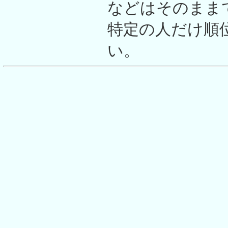
などはそのまま
特定の人だけ順
い。