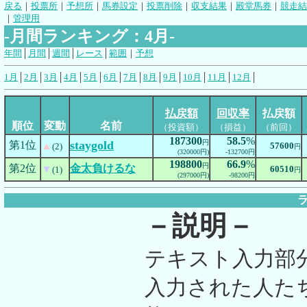
戻る
｜
投票所
｜
予想所
｜
馬券設定
｜
投票削除
｜
収支結果
｜
殿堂馬券
｜
競走結
｜
管理用
-月間ランキング：4月-
年間
│
月間
│
週間
│
レース
│
範囲
｜
予想
1月
│
2月
│
3月
│
4月
│
5月
│
6月
│
7月
│
8月
│
9月
│
10月
│
11月
│
12月
│
払戻額
回収率
払戻額
順位
変動
名前
（投資額）
（損益）
（前回）
187300
58.5
%
staygold
円
第1位
▲
57600
(2)
円
(320000
円
)
-132700
円
198800
66.9
%
円
第2位
金太負けるな
▼
60510
(1)
円
(297000
円
)
-98200
円
－説明－
テキスト入力部
入力された人た