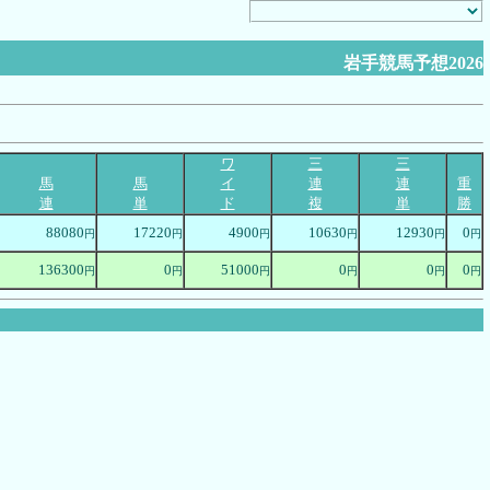
岩手競馬予想2026
ワ
三
三
馬
馬
イ
連
連
重
連
単
ド
複
単
勝
88080
17220
4900
10630
12930
0
円
円
円
円
円
円
136300
0
51000
0
0
0
円
円
円
円
円
円