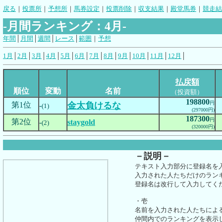
戻る
｜
投票所
｜
予想所
｜
馬券設定
｜
投票削除
｜
収支結果
｜
殿堂馬券
｜
競走結
-月間ランキング：4月-
年間
│
月間
│
週間
│
レース
│
範囲
｜
予想
1月
│
2月
│
3月
│
4月
│
5月
│
6月
│
7月
│
8月
│
9月
│
10月
│
11月
│
12月
│
払戻額
順位
変動
名前
（投資額）
198800
円
第1位
金太負けるな
-
(1)
(297000
円
)
187300
円
第2位
-
staygold
(2)
(320000
円
)
－説明－
テキスト入力部分に登録名を
入力された人たちだけのラン
登録名は改行して入力してく
・壱
名前を入力された人たちによ
仲間内でのランキングを表示