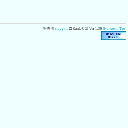
tandard [表示時間] 0.02秒
管理者
staygold
□ Rank-CGI Ver 1.36 [
Noritoshi Tao
]