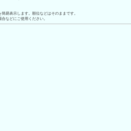
を簡易表示します。順位などはそのままです。
場合などにご使用ください。
s