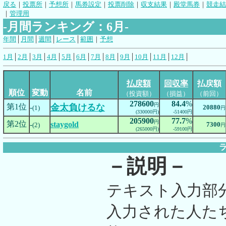
戻る
｜
投票所
｜
予想所
｜
馬券設定
｜
投票削除
｜
収支結果
｜
殿堂馬券
｜
競走結
｜
管理用
-月間ランキング：6月-
年間
│
月間
│
週間
│
レース
│
範囲
｜
予想
1月
│
2月
│
3月
│
4月
│
5月
│
6月
│
7月
│
8月
│
9月
│
10月
│
11月
│
12月
│
払戻額
回収率
払戻額
順位
変動
名前
（投資額）
（損益）
（前回）
278600
84.4
%
円
第1位
金太負けるな
-
20880
(1)
円
(330000
円
)
-51400
円
205900
77.7
%
円
第2位
-
staygold
7300
(2)
円
(265000
円
)
-59100
円
－説明－
テキスト入力部
入力された人た