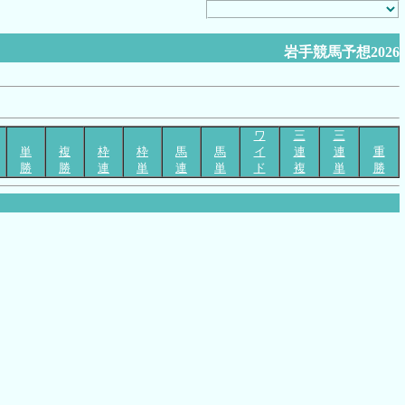
岩手競馬予想2026
ワ
三
三
単
複
枠
枠
馬
馬
イ
連
連
重
勝
勝
連
単
連
単
ド
複
単
勝