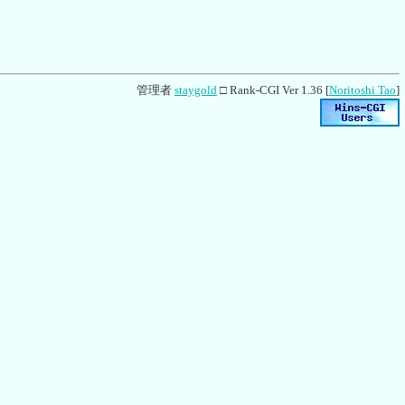
tandard [表示時間] 0.02秒
管理者
staygold
□ Rank-CGI Ver 1.36 [
Noritoshi Tao
]