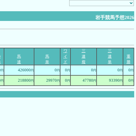
岩手競馬予想2026
ワ
三
三
枠
馬
馬
イ
連
連
重
単
連
単
ド
複
単
勝
0
426000
0
0
0
0
0
円
円
円
円
円
円
円
0
218800
29970
0
47780
93390
0
円
円
円
円
円
円
円