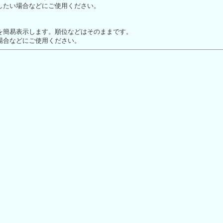
したい場合などにご使用ください。
を簡易表示します。順位などはそのままです。
場合などにご使用ください。
s