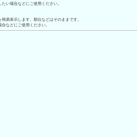
したい場合などにご使用ください。
を簡易表示します。順位などはそのままです。
場合などにご使用ください。
s