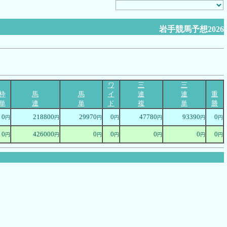
岩手競馬予想2026
ワ
三
三
枠
馬
馬
イ
連
連
重
単
連
単
ド
複
単
勝
0
218800
29970
0
47780
93390
0
円
円
円
円
円
円
円
0
426000
0
0
0
0
0
円
円
円
円
円
円
円