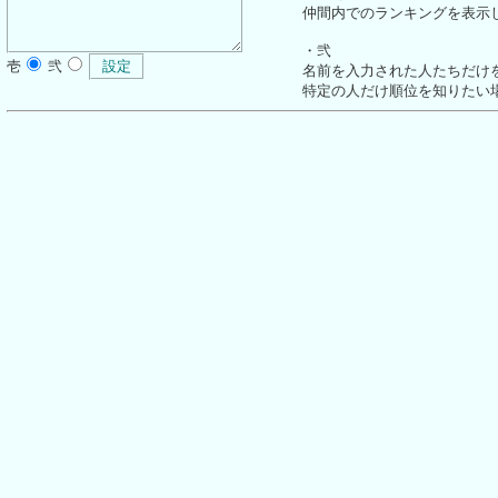
仲間内でのランキングを表示
・弐
壱
弐
名前を入力された人たちだけ
特定の人だけ順位を知りたい