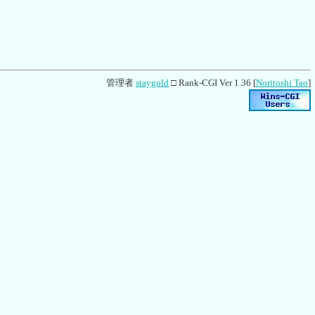
tandard [表示時間] 0.02秒
管理者
staygold
□ Rank-CGI Ver 1.36 [
Noritoshi Tao
]