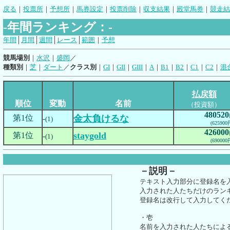
戻る
｜
投票所
｜
予想所
｜
馬券設定
｜
投票削除
｜
収支結果
｜
殿堂馬券
｜
競走結
-年間ランキング：-
年間
│
月間
│
週間
│
レース
│
範囲
｜
予想
競馬場別
｜
水沢
｜
盛岡
／
種類別
｜
芝
｜
ダート
／
クラス別
｜
GI
｜
GII
｜
GIII
｜
A
｜
B1
｜
B2
｜
C1
｜
C2
｜
混
払戻額
順位
変動
名前
（投資額）
480520
第1位
金太負けるな
-
(1)
(625900
426000
staygold
第1位
-
(1)
(690000
－説明－
テキスト入力部分に登録名を
入力された人たちだけのラン
登録名は改行して入力してく
・壱
名前を入力された人たちによ