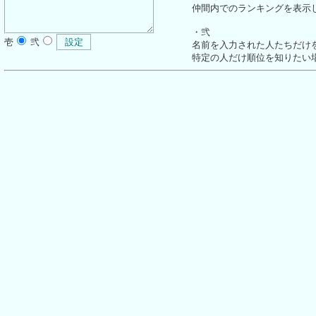
仲間内でのランキングを表示
・弐
壱
弐
名前を入力された人たちだけ
特定の人だけ順位を知りたい