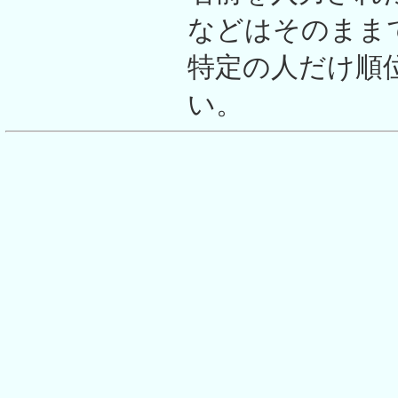
などはそのまま
特定の人だけ順
い。