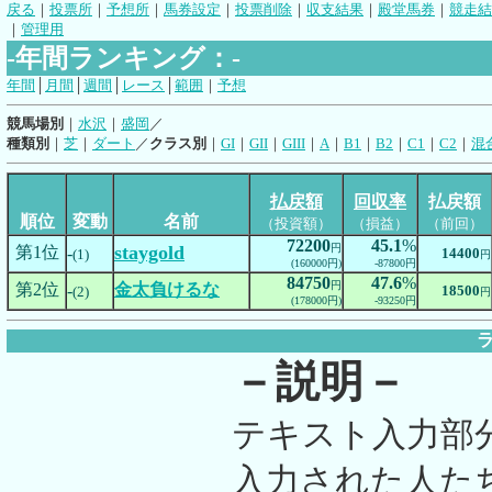
戻る
｜
投票所
｜
予想所
｜
馬券設定
｜
投票削除
｜
収支結果
｜
殿堂馬券
｜
競走結
｜
管理用
-年間ランキング：-
年間
│
月間
│
週間
│
レース
│
範囲
｜
予想
競馬場別
｜
水沢
｜
盛岡
／
種類別
｜
芝
｜
ダート
／
クラス別
｜
GI
｜
GII
｜
GIII
｜
A
｜
B1
｜
B2
｜
C1
｜
C2
｜
混
払戻額
回収率
払戻額
順位
変動
名前
（投資額）
（損益）
（前回）
72200
45.1
%
staygold
円
第1位
-
14400
(1)
円
(160000
円
)
-87800
円
84750
47.6
%
円
第2位
金太負けるな
-
18500
(2)
円
(178000
円
)
-93250
円
－説明－
テキスト入力部
入力された人た