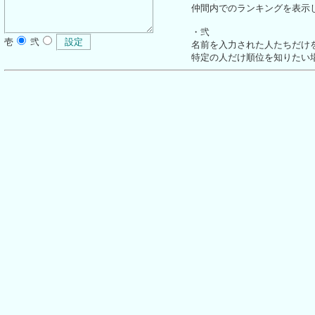
仲間内でのランキングを表示
・弐
壱
弐
名前を入力された人たちだけ
特定の人だけ順位を知りたい