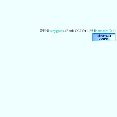
tandard [表示時間] 0.02秒
管理者
staygold
□ Rank-CGI Ver 1.36 [
Noritoshi Tao
]