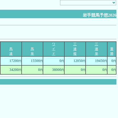
岩手競馬予想2026
ワ
三
三
馬
馬
イ
連
連
重
連
単
ド
複
単
勝
17200
15500
0
12050
19450
0
円
円
円
円
円
円
34200
0
38000
0
0
0
円
円
円
円
円
円