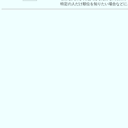
特定の人だけ順位を知りたい場合などに