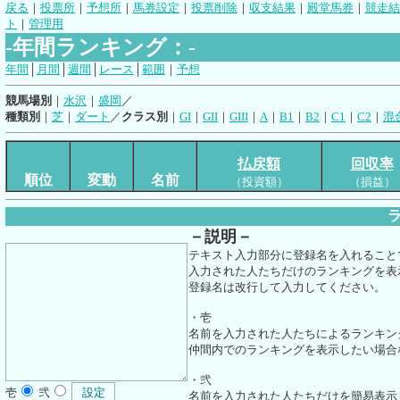
戻る
｜
投票所
｜
予想所
｜
馬券設定
｜
投票削除
｜
収支結果
｜
殿堂馬券
｜
競走結
ト
｜
管理用
-年間ランキング：-
年間
│
月間
│
週間
│
レース
│
範囲
｜
予想
競馬場別
｜
水沢
｜
盛岡
／
種類別
｜
芝
｜
ダート
／
クラス別
｜
GI
｜
GII
｜
GIII
｜
A
｜
B1
｜
B2
｜
C1
｜
C2
｜
混
払戻額
回収率
順位
変動
名前
（投資額）
（損益）
－説明－
テキスト入力部分に登録名を入れること
入力された人たちだけのランキングを表
登録名は改行して入力してください。
・壱
名前を入力された人たちによるランキン
仲間内でのランキングを表示したい場合
・弐
壱
弐
名前を入力された人たちだけを簡易表示