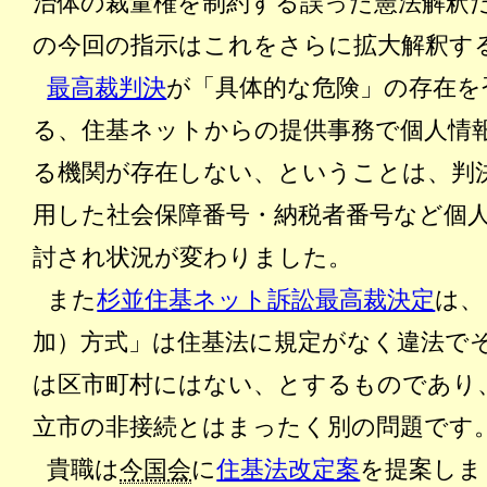
治体の裁量権を制約する誤った憲法解釈
の今回の指示はこれをさらに拡大解釈す
最高裁判決
が「具体的な危険」の存在を
る、住基ネットからの提供事務で個人情
る機関が存在しない、ということは、判
用した社会保障番号・納税者番号など個
討され状況が変わりました。
また
杉並住基ネット訴訟最高裁決定
は、
加）方式」は住基法に規定がなく違法で
は区市町村にはない、とするものであり
立市の非接続とはまったく別の問題です
貴職は
今国会
に
住基法改定案
を提案しま