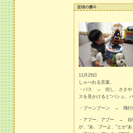
近頃の優斗
11月29日
しゃべれる言葉。
・バス → 但し、ささや
スを見かけると“バシュ、
・ブーンブーン → 飛行
・アブー、アブー → 自
が、“あ、ブーよ、”とか“