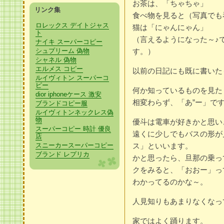
お茶は、「ちゃちゃ」
リンク集
食べ物を見ると（写真でも
ロレックス デイトジャス
猫は「にゃんにゃん」
ト
（言えるようになった～♪
ナイキ スーパーコピー
シュプリーム 偽物
す。）
シャネル 偽物
エルメス コピー
以前の日記にも既に書いた
ルイヴィトン スーパーコ
ピー
何か知っているものを見た
dior iphoneケース 激安
相変わらず、「あ”ー」で
ブランドコピー服
ルイヴィトンネックレス偽
物
優斗は電車が好きかと思い
スーパーコピー 時計 優良
遠くに少しでもバスの形が
店
スニーカースーパーコピー
ス」といいます。
ブランド レプリカ
かと思ったら、旦那の乗っ
クをみると、「おおー」っ
わかってるのかな～。
人見知りもあまりなくなっ
家ではよく踊ります。