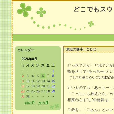
どこでもスウ
最近の優斗…ことば
カレンダー
2026年8月
どっち？とか、どれ？とか
日
月
火
水
木
金
土
-
-
-
-
-
-
1
指をさして｢あっちー｣と
2
3
4
5
6
7
8
（“ち”の発音がバスの時の
9
10
11
12
13
14
15
16
17
18
19
20
21
22
近いものでも「あっちー」
23
24
25
26
27
28
29
「こっち」も教えたら、言
30
31
-
-
-
-
-
相変わらず“ち”の発音は、
前の月
次の月
ご飯を、「ごあん」といい