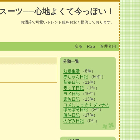
スーツ──心地よくて今っぽい！
お洒落で可愛いトレンド服をお安く提供しております。
戻る
RSS
管理者用
分類一覧
妊婦生活
（8件）
赤ちゃん日記
（59件）
新築日記
（11件）
甥っ子日記
（1件）
ヨメ日記
（16件）
家族日記
（13件）
ヨメにこっそり ダンナの
ほそぼそ日記
（2件）
優斗日記
（17件）
のぞみ日記
（0件）