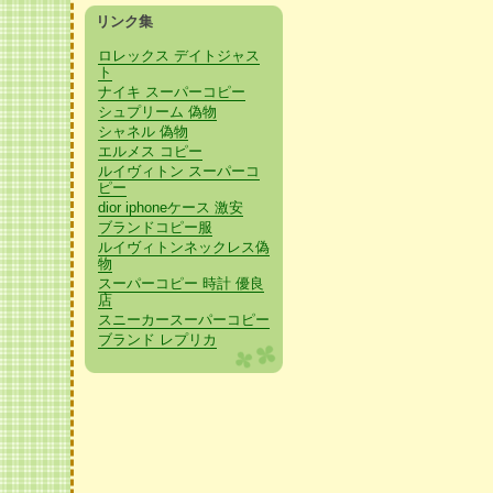
リンク集
ロレックス デイトジャス
ト
ナイキ スーパーコピー
シュプリーム 偽物
シャネル 偽物
エルメス コピー
ルイヴィトン スーパーコ
ピー
dior iphoneケース 激安
ブランドコピー服
ルイヴィトンネックレス偽
物
スーパーコピー 時計 優良
店
スニーカースーパーコピー
ブランド レプリカ