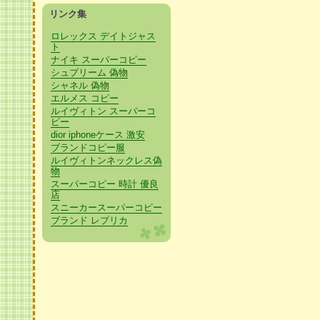
リンク集
ロレックス デイトジャス
ト
ナイキ スーパーコピー
シュプリーム 偽物
シャネル 偽物
エルメス コピー
ルイヴィトン スーパーコ
ピー
dior iphoneケース 激安
ブランドコピー服
ルイヴィトンネックレス偽
物
スーパーコピー 時計 優良
店
スニーカースーパーコピー
ブランド レプリカ