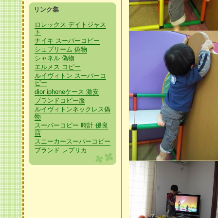
リンク集
ロレックス デイトジャス
ト
ナイキ スーパーコピー
シュプリーム 偽物
シャネル 偽物
エルメス コピー
ルイヴィトン スーパーコ
ピー
dior iphoneケース 激安
ブランドコピー服
ルイヴィトンネックレス偽
物
スーパーコピー 時計 優良
店
スニーカースーパーコピー
ブランド レプリカ