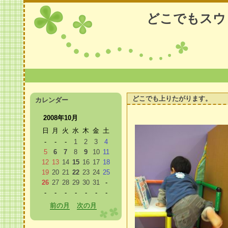
どこでもスウ
どこでも上りたがります。
カレンダー
2008年10月
日
月
火
水
木
金
土
-
-
-
1
2
3
4
5
6
7
8
9
10
11
12
13
14
15
16
17
18
19
20
21
22
23
24
25
26
27
28
29
30
31
-
-
-
-
-
-
-
-
前の月
次の月