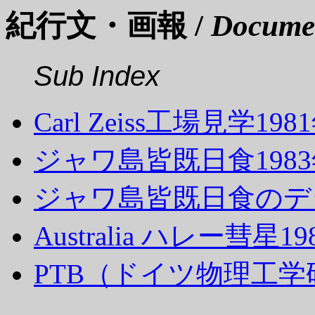
紀行文・画報 /
Docume
Sub Index
Carl Zeiss工場見学198
ジャワ島皆既日食198
ジャワ島皆既日食のデ
Australia ハレー彗星19
PTB（ドイツ物理工学