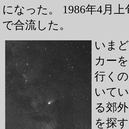
になった。 1986年4
で合流した。
いまど
カーを
行くの
いてい
る郊外
を探す