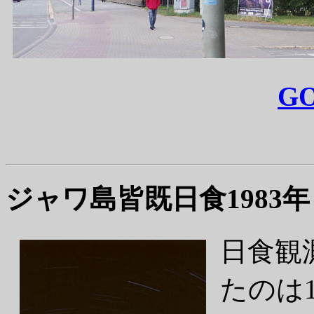
GO
ジャワ島皆既日食1983年
日食観
たのは1