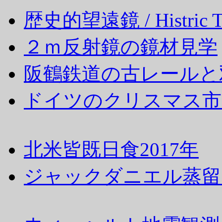
歴史的望遠鏡 / Histric Te
２ｍ反射鏡の鏡材見学
阪鶴鉄道の古レールと
ドイツのクリスマス市 / We
北米皆既日食2017年
ジャックダニエル蒸留