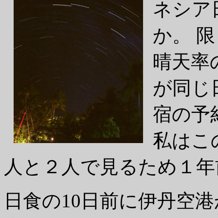
ネシア
か。 
晴天率
が同じ
宿の予
私はこ
人と２人で見るため１年
日食の10日前に伊丹空