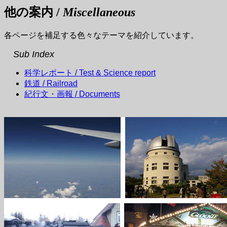
他の案内 /
Miscellaneous
各ページを補足する色々なテーマを紹介しています。
Sub Index
科学レポート
/ Test & Science report
鉄道
/ Railroad
紀行文・画報
/ Documents